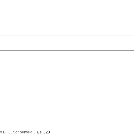
t B. C.
,
Schoenfeld L.
), s. 323