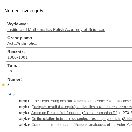
Numer - szczegóły
Wydawca
Institute of Mathematics Polish Academy of Sciences
Czasopismo
Acta Arithmetica
Rocznik
1980-1981
Tom
38
Numer
3
3
artykuł:
Eine Erweiterung des nullstellenfreien Bereiches der Heckesch
artykuł:
Quelques résultats d'équirépartition liés aux nombres premier
artykuł:
A note on Dirichlet's L-functions
(
Balasubramanian R.
), s. 273-
artykuł:
On the relation between two conjectures on polynomials
(
Schin
artykuł:
Corrigendum to the paper "Periodic analogues of the Euler-Ma