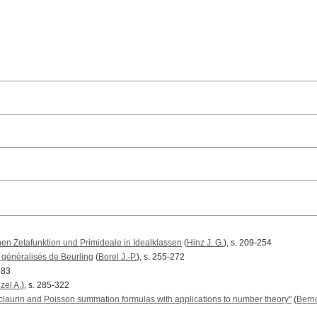
en Zetafunktion und Primideale in Idealklassen
(
Hinz J. G.
), s. 209-254
s généralisés de Beurling
(
Borel J.-P.
), s. 255-272
283
zel A.
), s. 285-322
claurin and Poisson summation formulas with applications to number theory"
(
Bernd