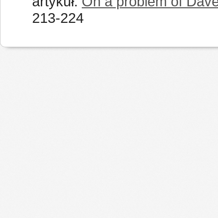
artykuł:
On a problem of Dave
213-224