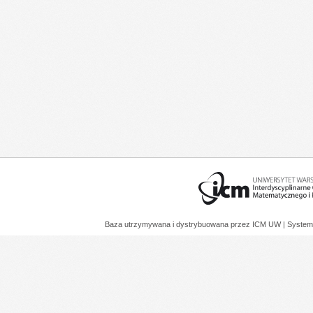
Baza utrzymywana i dystrybuowana przez
ICM UW
| System