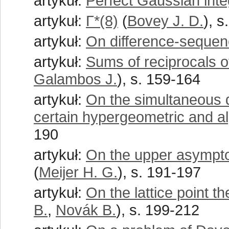
artykuł:
Perfect Gaussian int
artykuł:
Γ*(8)
(
Bovey J. D.
), 
artykuł:
On difference-seque
artykuł:
Sums of reciprocals of
Galambos J.
), s. 159-164
artykuł:
On the simultaneous d
certain hypergeometric and al
190
artykuł:
On the upper asymptot
(
Meijer H. G.
), s. 191-197
artykuł:
On the lattice point t
B.
,
Novák B.
), s. 199-212