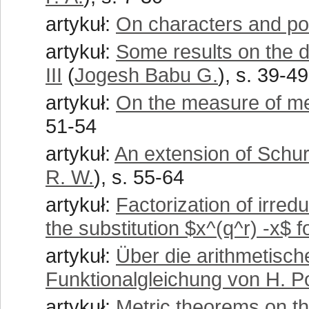
artykuł:
On characters and po
artykuł:
Some results on the di
III
(
Jogesh Babu G.
), s. 39-49
artykuł:
On the measure of me
51-54
artykuł:
An extension of Schur
R. W.
), s. 55-64
artykuł:
Factorization of irredu
the substitution $x^(q^r) -x$ f
artykuł:
Über die arithmetisch
Funktionalgleichung von H. P
artykuł:
Metric theorems on th