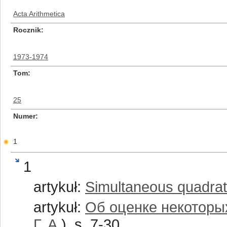
Acta Arithmetica
Rocznik
1973-1974
Tom
25
Numer
1
1
artykuł:
Simultaneous quadrati
artykuł:
Об оценке некоторы
Г. А.
), s. 7-30