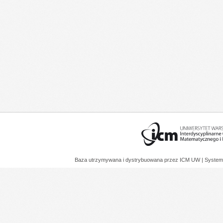
Baza utrzymywana i dystrybuowana przez
ICM UW
| System