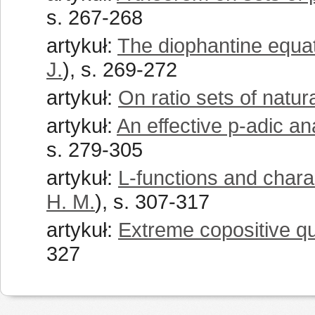
s. 267-268
artykuł:
The diophantine equa
J.
), s. 269-272
artykuł:
On ratio sets of natu
artykuł:
An effective p-adic a
s. 279-305
artykuł:
L-functions and charac
H. M.
), s. 307-317
artykuł:
Extreme copositive qu
327