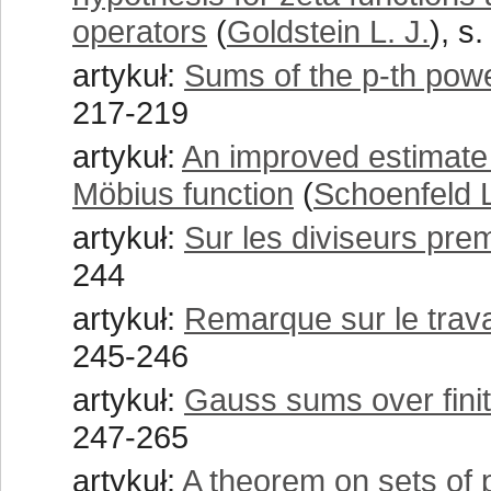
operators
(
Goldstein L. J.
), s
artykuł:
Sums of the p-th powe
217-219
artykuł:
An improved estimate 
Möbius function
(
Schoenfeld 
artykuł:
Sur les diviseurs pr
244
artykuł:
Remarque sur le trava
245-246
artykuł:
Gauss sums over finit
247-265
artykuł:
A theorem on sets of p