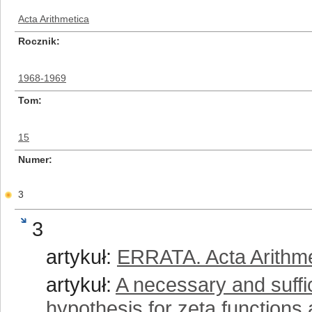
Acta Arithmetica
Rocznik
1968-1969
Tom
15
Numer
3
3
artykuł:
ERRATA. Acta Arithme
artykuł:
A necessary and suffi
hypothesis for zeta functions