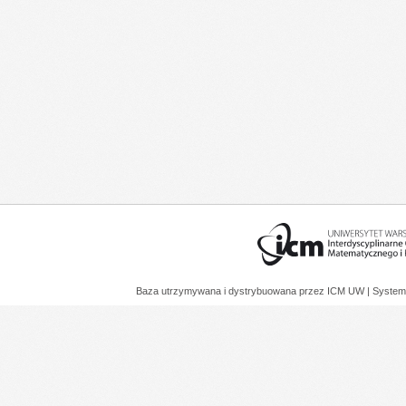
Baza utrzymywana i dystrybuowana przez
ICM UW
| System