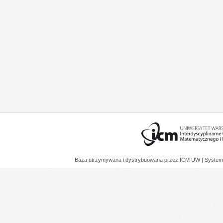
Baza utrzymywana i dystrybuowana przez
ICM UW
| System