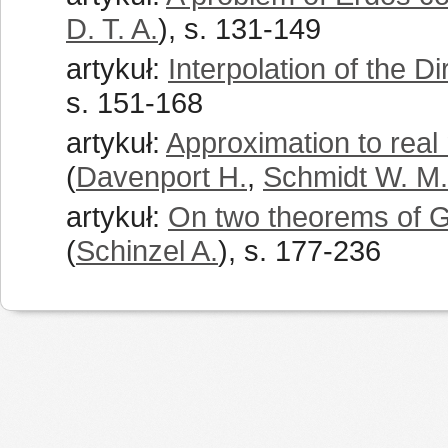
D. T. A.
), s. 131-149
artykuł:
Interpolation of the Di
s. 151-168
artykuł:
Approximation to real 
(
Davenport H.
,
Schmidt W. M.
artykuł:
On two theorems of Ge
(
Schinzel A.
), s. 177-236