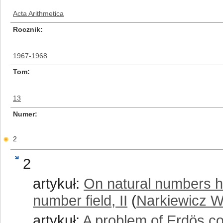
Acta Arithmetica
Rocznik
1967-1968
Tom
13
Numer
2
2
artykuł:
On natural numbers ha
number field, II
(
Narkiewicz W
artykuł:
A problem of Erdös c