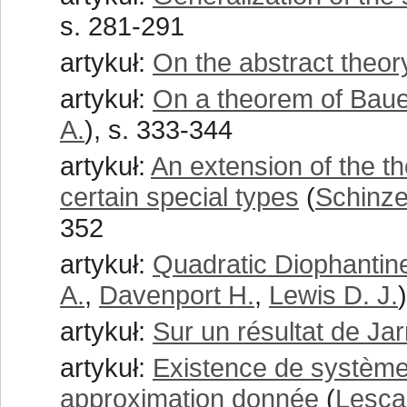
s. 281-291
artykuł:
On the abstract theory
artykuł:
On a theorem of Bauer
A.
), s. 333-344
artykuł:
An extension of the t
certain special types
(
Schinze
352
artykuł:
Quadratic Diophantin
A.
,
Davenport H.
,
Lewis D. J.
artykuł:
Sur un résultat de Jar
artykuł:
Existence de système
approximation donnée
(
Lesca