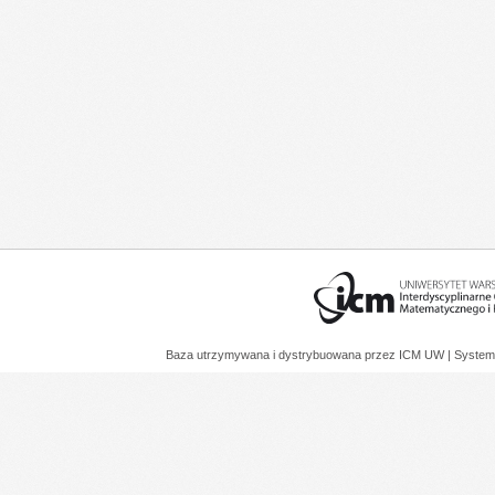
Baza utrzymywana i dystrybuowana przez
ICM UW
| System