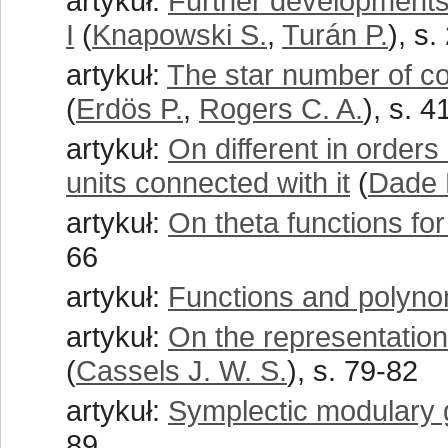
artykuł:
Further developments
I
(
Knapowski S.
,
Turán P.
), s.
artykuł:
The star number of co
(
Erdös P.
,
Rogers C. A.
), s. 4
artykuł:
On different in orders
units connected with it
(
Dade 
artykuł:
On theta functions for
66
artykuł:
Functions and polyno
artykuł:
On the representation
(
Cassels J. W. S.
), s. 79-82
artykuł:
Symplectic modulary 
89