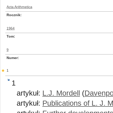
Acta Arithmetica
Rocznik
1964
Tom
9
Numer
1
1
artykuł:
L.J. Mordell
(
Davenpo
artykuł:
Publications of L. J. M