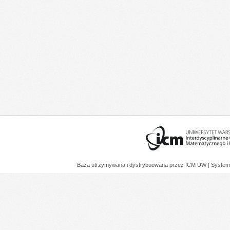
Baza utrzymywana i dystrybuowana przez
ICM UW
| System