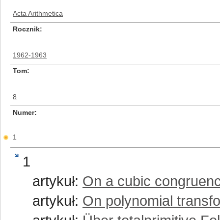
Acta Arithmetica
Rocznik
1962-1963
Tom
8
Numer
1
1
artykuł:
On a cubic congruence
artykuł:
On polynomial transfo