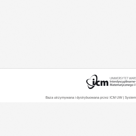
Baza utrzymywana i dystrybuowana przez
ICM UW
| System