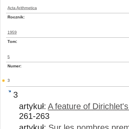
Acta Arithmetica
Rocznik
1959
Tom
5
Numer
3
3
artykuł:
A feature of Dirichlet
261-263
artykuł:
Sur les nombres premie