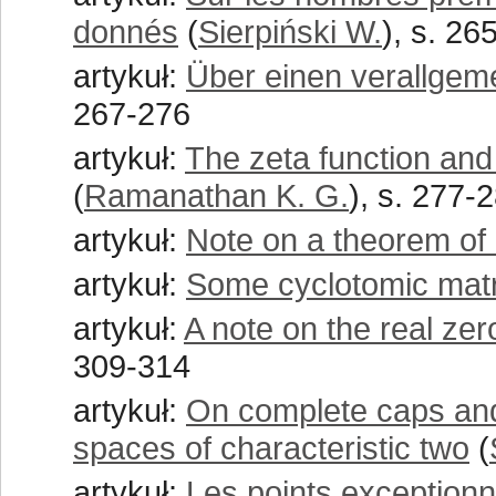
donnés
(
Sierpiński W.
), s. 26
artykuł:
Über einen verallgem
267-276
artykuł:
The zeta function and 
(
Ramanathan K. G.
), s. 277-
artykuł:
Note on a theorem of
artykuł:
Some cyclotomic mat
artykuł:
A note on the real zero
309-314
artykuł:
On complete caps and
spaces of characteristic two
(
artykuł:
Les points exceptionn