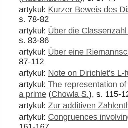
artykuł:
Kurzer Beweis des Di
s. 78-82
artykuł:
Über die Classenzahl
s. 83-86
artykuł:
Über eine Riemannsch
87-112
artykuł:
Note on Dirichlet's L-
artykuł:
The representation of
a prime
(
Chowla S.
), s. 115-1
artykuł:
Zur additiven Zahlent
artykuł:
Congruences involvin
161-167