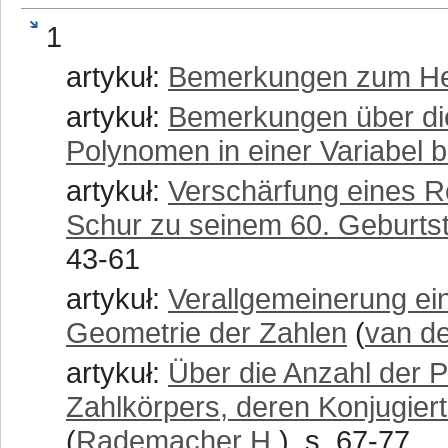
1
artykuł:
Bemerkungen zum He
artykuł:
Bemerkungen über die
Polynomen in einer Variabel 
artykuł:
Verschärfung eines R
Schur zu seinem 60. Geburts
43-61
artykuł:
Verallgemeinerung ei
Geometrie der Zahlen
(
van de
artykuł:
Über die Anzahl der P
Zahlkörpers, deren Konjugier
(
Rademacher H.
), s. 67-77