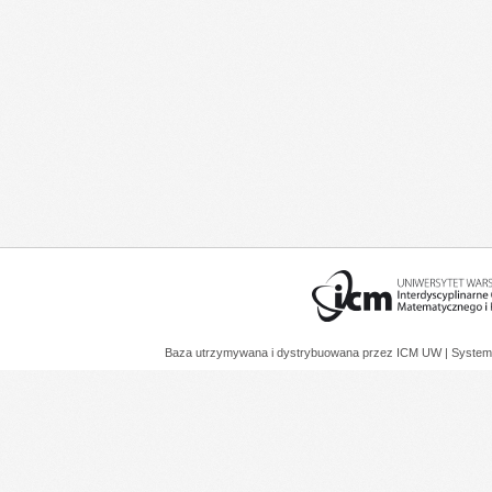
Baza utrzymywana i dystrybuowana przez
ICM UW
| System