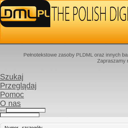
Pełnotekstowe zasoby PLDML oraz innych baz
Zapraszamy
Szukaj
Przeglądaj
Pomoc
O nas
test
Numer - szczegóły