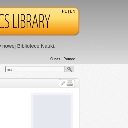
PL
|
EN
nowej Bibliotece Nauki.
O nas
Pomoc
test