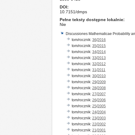
DOI
10.7151/dmps
Pełne teksty dostępne lokalnie
Nie
Discussiones Mathematicae Probability and
tom/rocznik:
36
/
2016
tom/rocznik:
35
/
2015
tom/rocznik:
34
/
2014
tom/rocznik:
33
/
2013
tom/rocznik:
32
/
2012
tom/rocznik:
31
/
2011
tom/rocznik:
30
/
2010
tom/rocznik:
29
/
2009
tom/rocznik:
28
/
2008
tom/rocznik:
27
/
2007
tom/rocznik:
26
/
2006
tom/rocznik:
25
/
2005
tom/rocznik:
24
/
2004
tom/rocznik:
23
/
2003
tom/rocznik:
22
/
2002
tom/rocznik:
21
/
2001