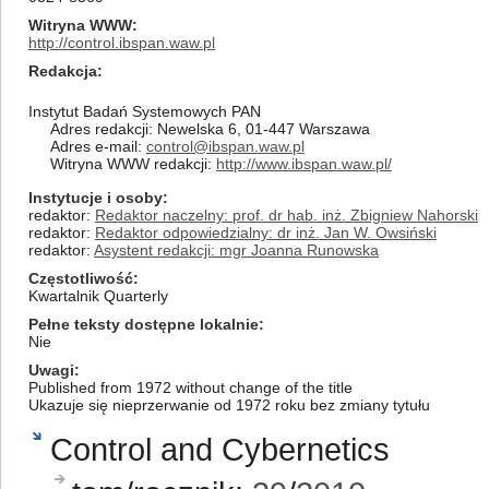
Witryna WWW
http://control.ibspan.waw.pl
Redakcja
Instytut Badań Systemowych PAN
Adres redakcji: Newelska 6, 01-447 Warszawa
Adres e-mail:
control@ibspan.waw.pl
Witryna WWW redakcji:
http://www.ibspan.waw.pl/
Instytucje i osoby
redaktor:
Redaktor naczelny: prof. dr hab. inż. Zbigniew Nahorski
redaktor:
Redaktor odpowiedzialny: dr inż. Jan W. Owsiński
redaktor:
Asystent redakcji: mgr Joanna Runowska
Częstotliwość
Kwartalnik Quarterly
Pełne teksty dostępne lokalnie
Nie
Uwagi
Published from 1972 without change of the title
Ukazuje się nieprzerwanie od 1972 roku bez zmiany tytułu
Control and Cybernetics