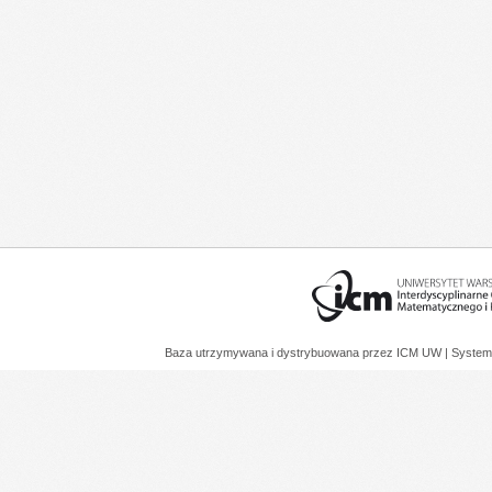
Baza utrzymywana i dystrybuowana przez
ICM UW
| System