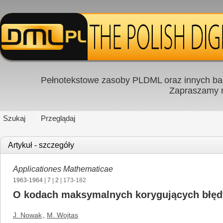
Pełnotekstowe zasoby PLDML oraz innych baz
Zapraszamy
Szukaj
Przeglądaj
Artykuł - szczegóły
Applicationes Mathematicae
1963-1964
|
7
|
2
| 173-182
O kodach maksymalnych korygujących błęd
J. Nowak
,
M. Wojtas