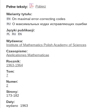
Pełne teksty:
Pobierz
Warianty tytułu
On maximal error-correcting codes
EN
О максимальных кодах исправляющих ошибки
RU
Języki publikacji
PL
RU
EN
Wydawca
Institute of Mathematics Polish Academy of Sciences
Czasopismo
Applicationes Mathematicae
Rocznik
1963-1964
Tom
7
Numer
2
Strony
173-182
Daty
wydano
1963