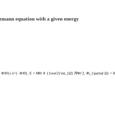
tzmann equation with a given energy
{- Φ/Θ}} e^{- Φ/Θ}, E = MΘ ∓ {1οver2}\int_{Ω} |∇Φ|^2, Φ|_{\partial Ω} = 