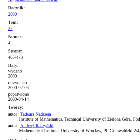
Rocznik
2000
Tom
27
Numer
4
Strony
465-473
Daty
wydano
2000
otrzymano
2000-02-03
poprawiono
2000-04-14
Twórcy
autor
Tadeusz Nadzieja
Institute of Mathematics, Technical University of Zielona Góra, P
autor
Andrzej Raczyński
Mathematical Institute, University of Wrocław, Pl. Grunwaldzki 2/