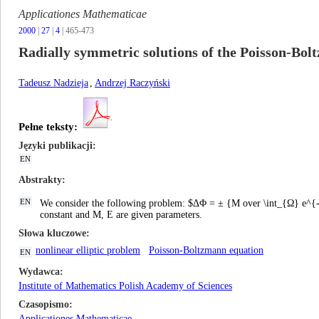
Applicationes Mathematicae
2000
|
27
|
4
| 465-473
Radially symmetric solutions of the Poisson-Bol
Tadeusz Nadzieja
,
Andrzej Raczyński
Pełne teksty:
Języki publikacji
EN
Abstrakty
EN
We consider the following problem: $ΔΦ = ± {M οver \int_{Ω} e^
constant and M, E are given parameters.
Słowa kluczowe
nonlinear elliptic problem
Poisson-Boltzmann equation
EN
Wydawca
Institute of Mathematics Polish Academy of Sciences
Czasopismo
Applicationes Mathematicae