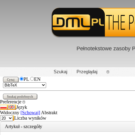
Pełnotekstowe zasoby P
PL
|
EN
Szukaj
Przeglądaj
PL
EN
Preferencje
Język
Widoczny
[Schowaj]
Abstrakt
Liczba wyników
Artykuł - szczegóły