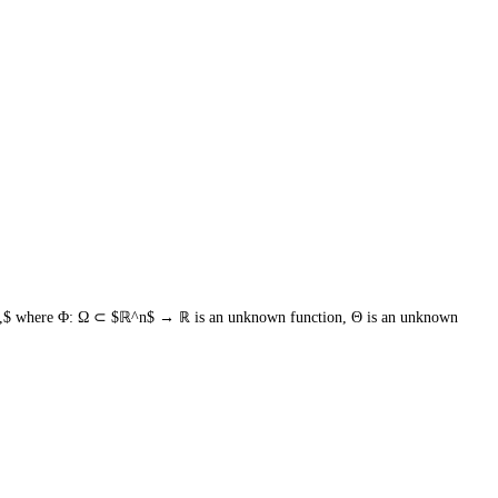
0,$ where Φ: Ω ⊂ $ℝ^n$ → ℝ is an unknown function, Θ is an unknown