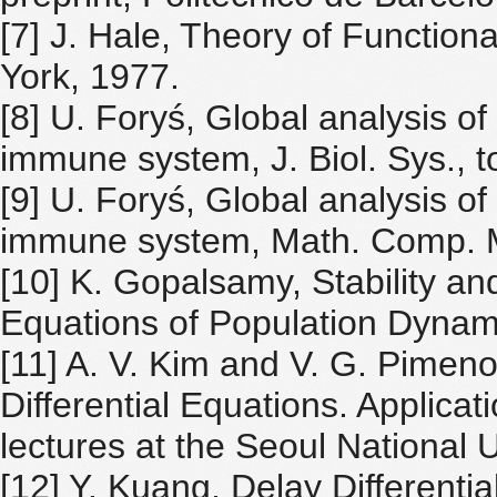
[7] J. Hale, Theory of Functiona
York, 1977.
[8] U. Foryś, Global analysis o
immune system, J. Biol. Sys., t
[9] U. Foryś, Global analysis o
immune system, Math. Comp. M
[10] K. Gopalsamy, Stability and
Equations of Population Dynami
[11] A. V. Kim and V. G. Pimen
Differential Equations. Applicat
lectures at the Seoul National U
[12] Y. Kuang, Delay Differentia