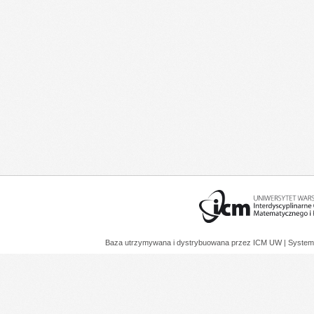
Baza utrzymywana i dystrybuowana przez
ICM UW
| System