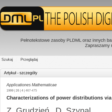
Pełnotekstowe zasoby PLDML oraz innych baz
Zapraszamy
Szukaj
Przeglądaj
Artykuł - szczegóły
Applicationes Mathematicae
1999
|
26
|
4
| 467-475
Characterizations of power distributions vi
Z. Grudzień
,
D. Szynal