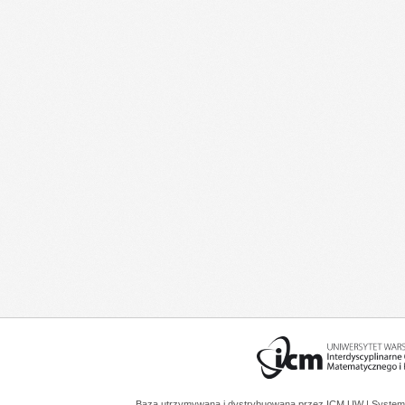
Baza utrzymywana i dystrybuowana przez
ICM UW
| System