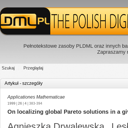
Pełnotekstowe zasoby PLDML oraz innych baz
Zapraszamy
Szukaj
Przeglądaj
Artykuł - szczegóły
Applicationes Mathematicae
1999
|
26
|
4
| 383-394
On localizing global Pareto solutions in a g
Agnieszka Drwalewska
,
Les