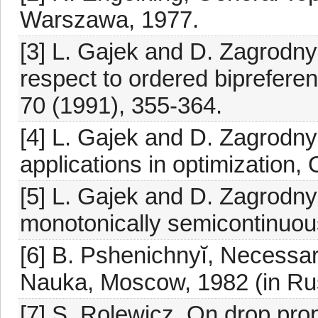
Warszawa, 1977.
[3] L. Gajek and D. Zagrodny
respect to ordered bipreferen
70 (1991), 355-364.
[4] L. Gajek and D. Zagrodny
applications in optimization,
[5] L. Gajek and D. Zagrodny
monotonically semicontinuous
[6] B. Pshenichnyĭ, Necessa
Nauka, Moscow, 1982 (in Ru
[7] S. Rolewicz, On drop prop