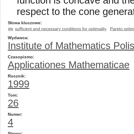
function is concave and the
respect to the cone generat
Słowa kluczowe
sufficient and necessary conditions for optimality
Pareto optim
EN
Wydawca
Institute of Mathematics Pol
Czasopismo
Applicationes Mathematicae
Rocznik
1999
Tom
26
Numer
4
Strony