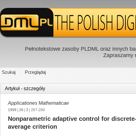
Pełnotekstowe zasoby PLDML oraz innych baz
Zapraszamy
Szukaj
Przeglądaj
Artykuł - szczegóły
Applicationes Mathematicae
1999
|
26
|
3
| 267-280
Nonparametric adaptive control for discre
average criterion