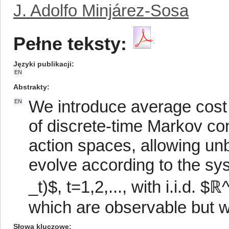
J. Adolfo Minjárez-Sosa
Pełne teksty:
Języki publikacji
EN
Abstrakty
We introduce average cost o
EN
of discrete-time Markov co
action spaces, allowing u
evolve according to the sy
_t)$, t=1,2,..., with i.i.d.
which are observable but 
Słowa kluczowe