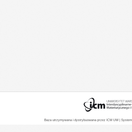
Baza utrzymywana i dystrybuowana przez
ICM UW
| System