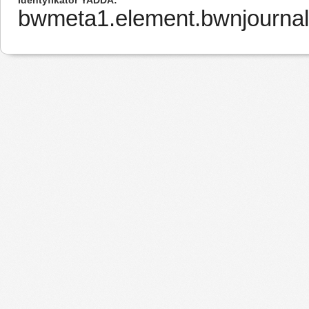
Identyfikator YADDA
bwmeta1.element.bwnjournal