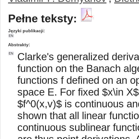
Pełne teksty:
Języki publikacji
EN
Abstrakty
Clarke's generalized deriva
EN
function on the Banach alg
functions f defined on an 
space E. For fixed $x\in X$
$f^0(x,v)$ is continuous and 
shown that all linear functio
continuous sublinear functi