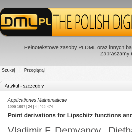
Pełnotekstowe zasoby PLDML oraz innych baz
Zapraszamy
Szukaj
Przeglądaj
Artykuł - szczegóły
Applicationes Mathematicae
1996-1997
|
24
|
4
| 465-474
Point derivations for Lipschitz functions an
Vladimir F. Demyanov
,
Dieth