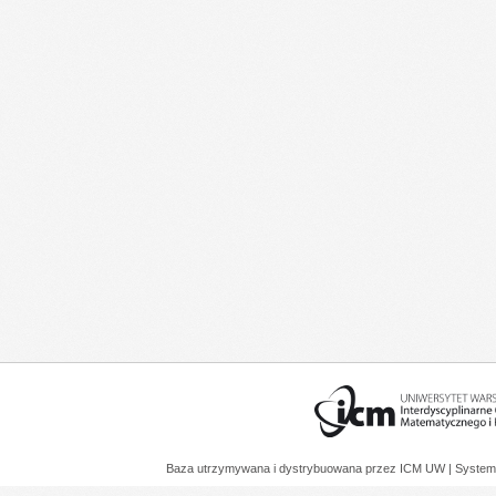
Baza utrzymywana i dystrybuowana przez
ICM UW
| System