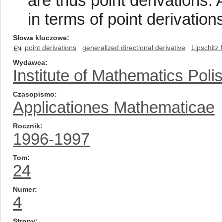
are thus point derivations. 
in terms of point derivations
Słowa kluczowe
point derivations
generalized directional derivative
Lipschitz 
EN
Wydawca
Institute of Mathematics Pol
Czasopismo
Applicationes Mathematicae
Rocznik
1996-1997
Tom
24
Numer
4
Strony