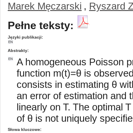
Marek Męczarski
,
Ryszard Zi
Pełne teksty:
Języki publikacji
EN
Abstrakty
A homogeneous Poisson proc
EN
function m(t)=θ is observed
consists in estimating θ wi
an error of estimation and
linearly on T. The optimal T
of θ is not uniquely specifie
Słowa kluczowe