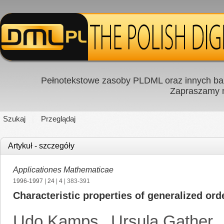
Pełnotekstowe zasoby PLDML oraz innych baz
Zapraszamy
Szukaj
Przeglądaj
Artykuł - szczegóły
Applicationes Mathematicae
1996-1997
|
24
|
4
| 383-391
Characteristic properties of generalized ord
Udo Kamps
,
Ursula Gather