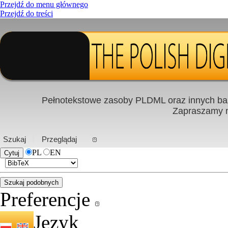
Przejdź do menu głównego
Przejdź do treści
Pełnotekstowe zasoby PLDML oraz innych baz
Zapraszamy
PL
|
EN
Szukaj
Przeglądaj
PL
EN
Preferencje
Język