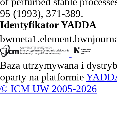
of perturbed stable processe
95 (1993), 371-389.
Identyfikator YADDA
bwmeta1.element.bwnjourn
Baza utrzymywana i dystry
oparty na platformie
YADD
© ICM UW 2005-2026