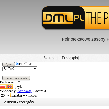
Pełnotekstowe zasoby P
PL
|
EN
Szukaj
Przeglądaj
PL
EN
Preferencje
Język
Widoczny
[Schowaj]
Abstrakt
Liczba wyników
Artykuł - szczegóły