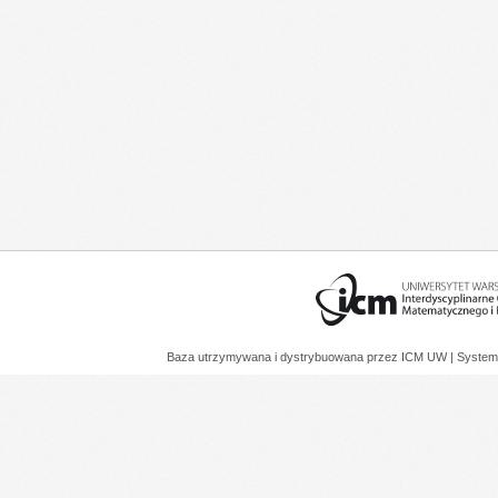
Baza utrzymywana i dystrybuowana przez
ICM UW
| System