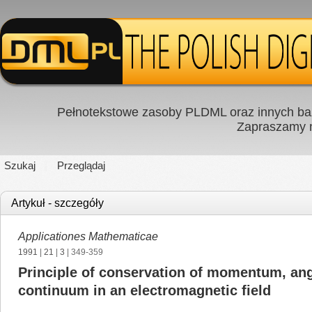
Pełnotekstowe zasoby PLDML oraz innych baz
Zapraszamy
Szukaj
Przeglądaj
Artykuł - szczegóły
Applicationes Mathematicae
1991
|
21
|
3
| 349-359
Principle of conservation of momentum, an
continuum in an electromagnetic field