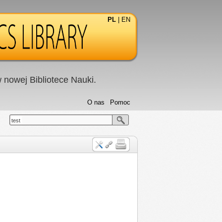
PL
|
EN
nowej Bibliotece Nauki.
O nas
Pomoc
test