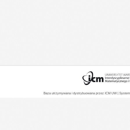
Baza utrzymywana i dystrybuowana przez
ICM UW
| System