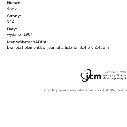
Numer
4-5-6
Strony
342
Daty
wydano
1904
Identyfikator YADDA
bwmeta1.element.bwnjournal-article-wm8z4-5-6n14bwm
Baza utrzymywana i dystrybuowana przez
ICM UW
| System