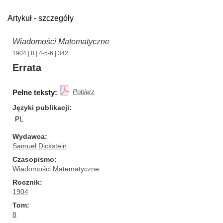
Artykuł - szczegóły
Wiadomości Matematyczne
1904
|
8
|
4-5-6
| 342
Errata
Pełne teksty:
Pobierz
Języki publikacji
PL
Wydawca
Samuel Dickstein
Czasopismo
Wiadomości Matematyczne
Rocznik
1904
Tom
8