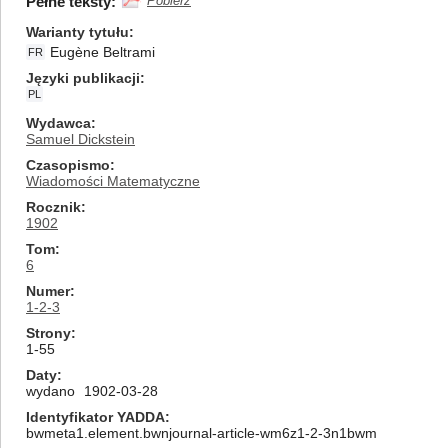
Pełne teksty:
Pobierz
Warianty tytułu
Eugène Beltrami
FR
Języki publikacji
PL
Wydawca
Samuel Dickstein
Czasopismo
Wiadomości Matematyczne
Rocznik
1902
Tom
6
Numer
1-2-3
Strony
1-55
Daty
wydano
1902-03-28
Identyfikator YADDA
bwmeta1.element.bwnjournal-article-wm6z1-2-3n1bwm