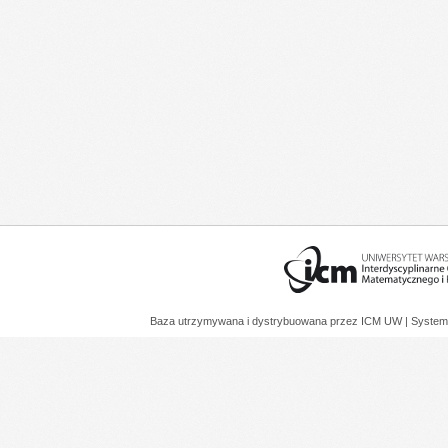
Baza utrzymywana i dystrybuowana przez
ICM UW
| System