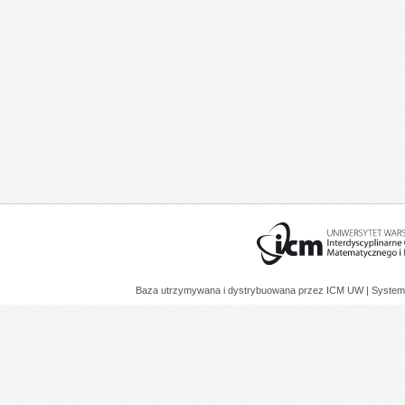
Baza utrzymywana i dystrybuowana przez
ICM UW
| System