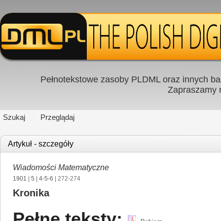
Pełnotekstowe zasoby PLDML oraz innych baz
Zapraszamy
Szukaj
Przeglądaj
Artykuł - szczegóły
Wiadomości Matematyczne
1901
|
5
|
4-5-6
| 272-274
Kronika
Pełne teksty: