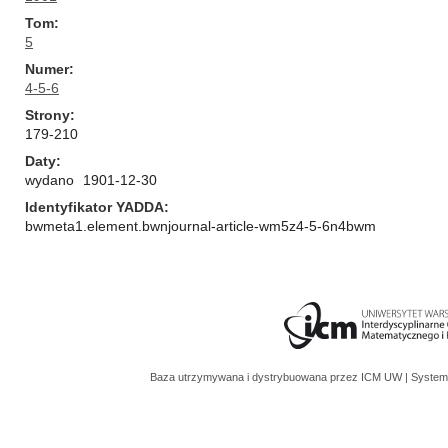
Tom
5
Numer
4-5-6
Strony
179-210
Daty
wydano
1901-12-30
Identyfikator YADDA
bwmeta1.element.bwnjournal-article-wm5z4-5-6n4bwm
Baza utrzymywana i dystrybuowana przez
ICM UW
| System