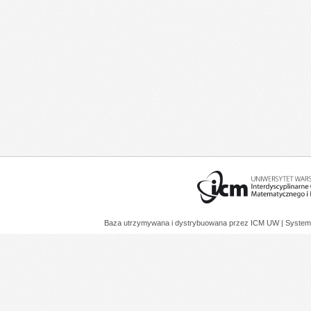
Baza utrzymywana i dystrybuowana przez
ICM UW
| System