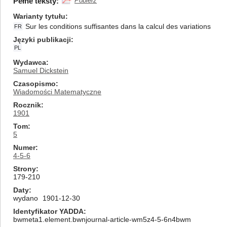
Pełne teksty:
Pobierz
Warianty tytułu
Sur les conditions suffisantes dans la calcul des variations
FR
Języki publikacji
PL
Wydawca
Samuel Dickstein
Czasopismo
Wiadomości Matematyczne
Rocznik
1901
Tom
5
Numer
4-5-6
Strony
179-210
Daty
wydano
1901-12-30
Identyfikator YADDA
bwmeta1.element.bwnjournal-article-wm5z4-5-6n4bwm