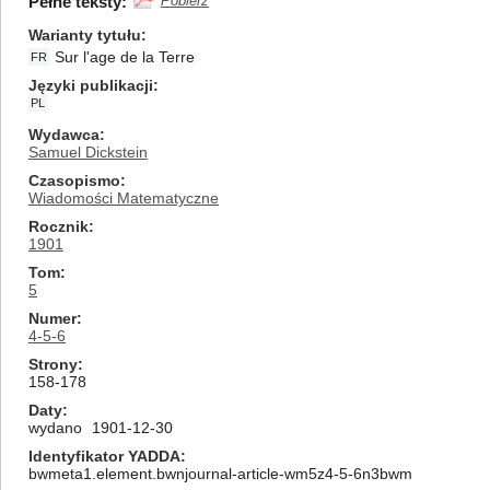
Pełne teksty:
Pobierz
Warianty tytułu
Sur l'age de la Terre
FR
Języki publikacji
PL
Wydawca
Samuel Dickstein
Czasopismo
Wiadomości Matematyczne
Rocznik
1901
Tom
5
Numer
4-5-6
Strony
158-178
Daty
wydano
1901-12-30
Identyfikator YADDA
bwmeta1.element.bwnjournal-article-wm5z4-5-6n3bwm