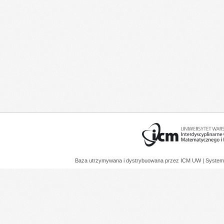
Baza utrzymywana i dystrybuowana przez
ICM UW
| System