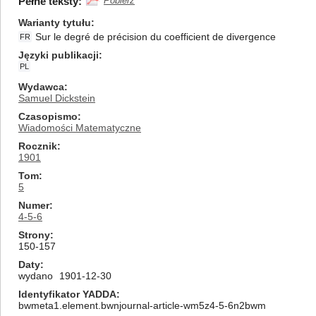
Pełne teksty:
Pobierz
Warianty tytułu
Sur le degré de précision du coefficient de divergence
FR
Języki publikacji
PL
Wydawca
Samuel Dickstein
Czasopismo
Wiadomości Matematyczne
Rocznik
1901
Tom
5
Numer
4-5-6
Strony
150-157
Daty
wydano
1901-12-30
Identyfikator YADDA
bwmeta1.element.bwnjournal-article-wm5z4-5-6n2bwm