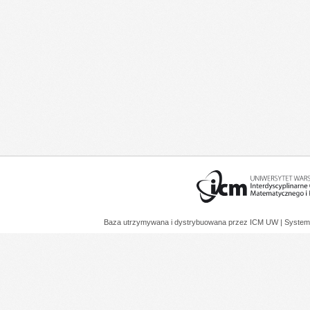
Baza utrzymywana i dystrybuowana przez
ICM UW
| System