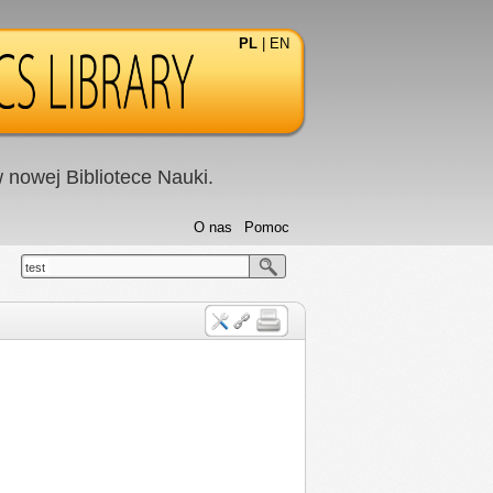
PL
|
EN
nowej Bibliotece Nauki.
O nas
Pomoc
test