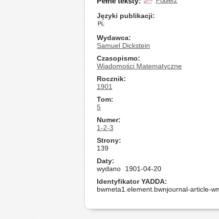
Pełne teksty:
Pobierz
Języki publikacji
PL
Wydawca
Samuel Dickstein
Czasopismo
Wiadomości Matematyczne
Rocznik
1901
Tom
5
Numer
1-2-3
Strony
139
Daty
wydano
1901-04-20
Identyfikator YADDA
bwmeta1.element.bwnjournal-article