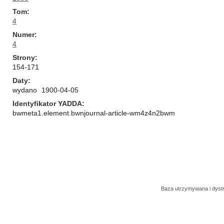
Tom
4
Numer
4
Strony
154-171
Daty
wydano
1900-04-05
Identyfikator YADDA
bwmeta1.element.bwnjournal-article-wm4z4n2bwm
Baza utrzymywana i dys