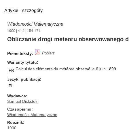
Artykuł - szczegóły
Wiadomości Matematyczne
1900
|
4
|
4
| 154-171
Obliczanie drogi meteoru obserwowanego d
Pełne teksty:
Pobierz
Warianty tytułu
Calcul des éléments du météore observé le 6 juin 1899
FR
Języki publikacji
PL
Wydawca
Samuel Dickstein
Czasopismo
Wiadomości Matematyczne
Rocznik
1900