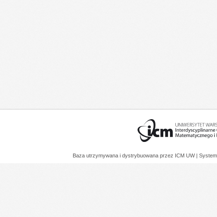
Baza utrzymywana i dystrybuowana przez
ICM UW
| System