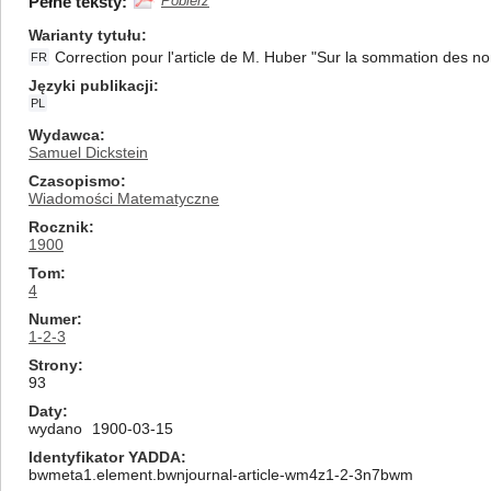
Pełne teksty:
Pobierz
Warianty tytułu
Correction pour l'article de M. Huber "Sur la sommation des no
FR
Języki publikacji
PL
Wydawca
Samuel Dickstein
Czasopismo
Wiadomości Matematyczne
Rocznik
1900
Tom
4
Numer
1-2-3
Strony
93
Daty
wydano
1900-03-15
Identyfikator YADDA
bwmeta1.element.bwnjournal-article-wm4z1-2-3n7bwm