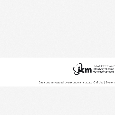
Baza utrzymywana i dystrybuowana przez
ICM UW
| System