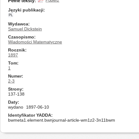
Pełne teksty:
Pobierz
Języki publikacji
PL
Wydawca
Samuel Dickstein
Czasopismo
Wiadomości Matematyczne
Rocznik
1897
Tom
1
Numer
2-3
Strony
137-138
Daty
wydano
1897-06-10
Identyfikator YADDA
bwmeta1.element.bwnjournal-article-wm1z2-3n11bwm