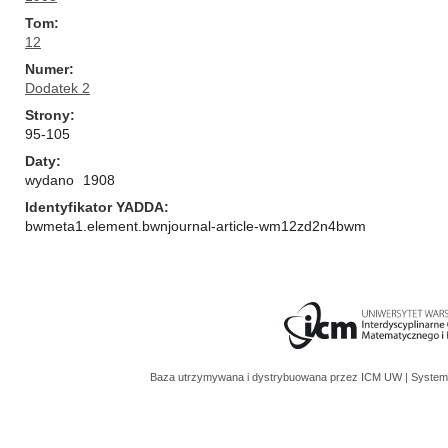
Tom
12
Numer
Dodatek 2
Strony
95-105
Daty
wydano
1908
Identyfikator YADDA
bwmeta1.element.bwnjournal-article-wm12zd2n4bwm
Baza utrzymywana i dystrybuowana przez
ICM UW
| System