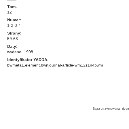
Tom
12
Numer
1-2-3-4
Strony
59-63
Daty
wydano
1908
Identyfikator YADDA
bwmeta1.element.bwnjournal-article-wm12z1n4bwm
Baza utrzymywana i dys