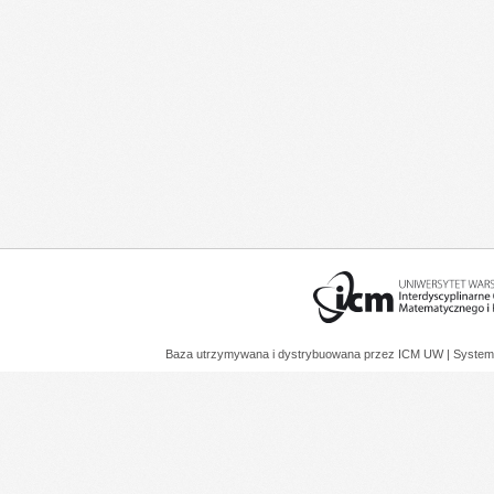
Baza utrzymywana i dystrybuowana przez
ICM UW
| System