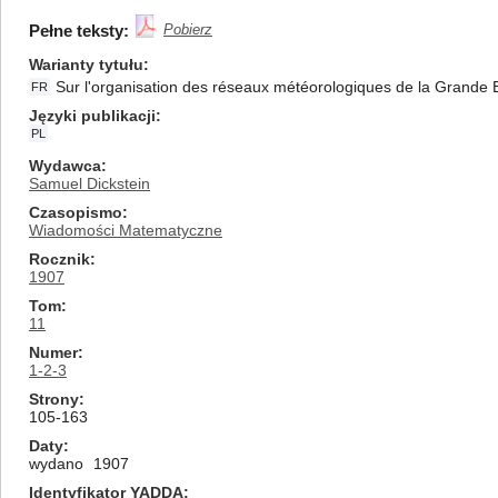
Pełne teksty:
Pobierz
Warianty tytułu
Sur l'organisation des réseaux météorologiques de la Grande Br
FR
Języki publikacji
PL
Wydawca
Samuel Dickstein
Czasopismo
Wiadomości Matematyczne
Rocznik
1907
Tom
11
Numer
1-2-3
Strony
105-163
Daty
wydano
1907
Identyfikator YADDA