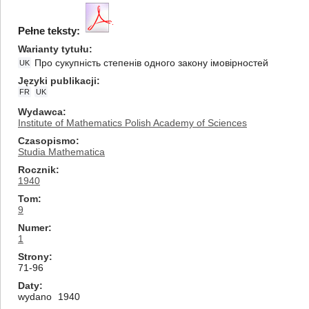
Pełne teksty:
Warianty tytułu
Про сукупність степенів одного закону імовірностей
UK
Języki publikacji
FR
UK
Wydawca
Institute of Mathematics Polish Academy of Sciences
Czasopismo
Studia Mathematica
Rocznik
1940
Tom
9
Numer
1
Strony
71-96
Daty
wydano
1940