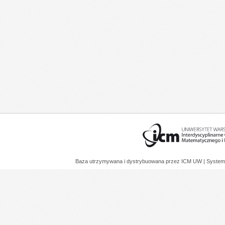
Baza utrzymywana i dystrybuowana przez
ICM UW
| System