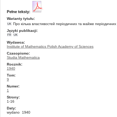
Pełne teksty:
Warianty tytułu
Про кілька властивостей періодичних та майже періодичних
UK
Języki publikacji
FR
UK
Wydawca
Institute of Mathematics Polish Academy of Sciences
Czasopismo
Studia Mathematica
Rocznik
1940
Tom
9
Numer
1
Strony
1-16
Daty
wydano
1940