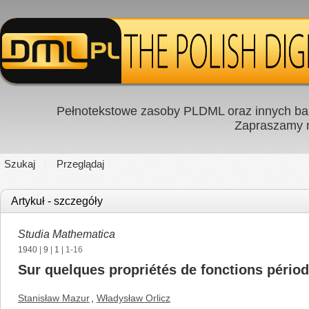
Pełnotekstowe zasoby PLDML oraz innych baz
Zapraszamy
Szukaj
Przeglądaj
Artykuł - szczegóły
Studia Mathematica
1940
|
9
|
1
| 1-16
Sur quelques propriétés de fonctions pério
Stanisław Mazur
,
Władysław Orlicz