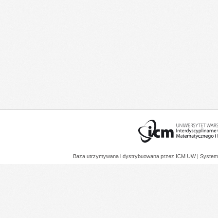
Baza utrzymywana i dystrybuowana przez
ICM UW
| System