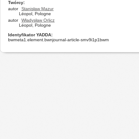
Twórcy
autor
Stanisław Mazur
Léopol, Pologne
autor
Władysław Orlicz
Léopol, Pologne
Identyfikator YADDA
bwmeta1.element.bwnjournal-article-smv9i1p1bwm