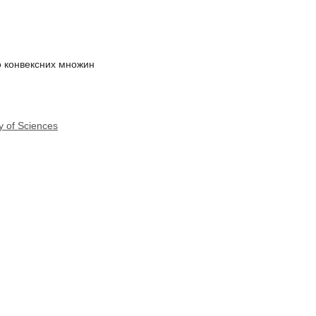
о конвексних множин
y of Sciences