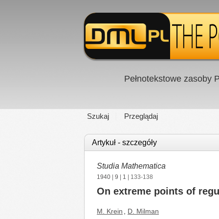
Pełnotekstowe zasoby P
Szukaj
Przeglądaj
Artykuł - szczegóły
Studia Mathematica
1940
|
9
|
1
| 133-138
On extreme points of regu
M. Krein
,
D. Milman