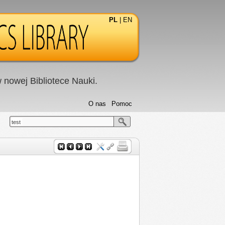
PL
|
EN
nowej Bibliotece Nauki.
O nas
Pomoc
test