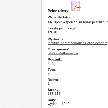
Pełne teksty:
Warianty tytułu
Про екстремальні точки регулярн
UK
Języki publikacji
EN
UK
Wydawca
Institute of Mathematics Polish Academ
Czasopismo
Studia Mathematica
Rocznik
1940
Tom
9
Numer
1
Strony
133-138
Daty
wydano
1940