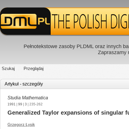
Pełnotekstowe zasoby PLDML oraz innych baz
Zapraszamy
Szukaj
Przeglądaj
Artykuł - szczegóły
Studia Mathematica
1991
|
99
|
3
| 235-262
Generalized Taylor expansions of singular f
Grzegorz Łysik