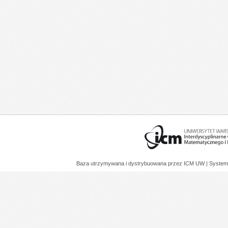
Baza utrzymywana i dystrybuowana przez
ICM UW
| System