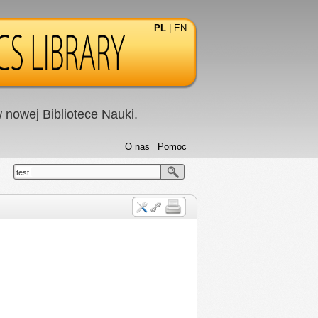
PL
|
EN
nowej Bibliotece Nauki.
O nas
Pomoc
test