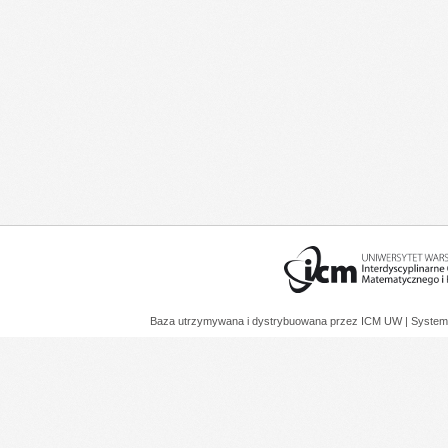
Baza utrzymywana i dystrybuowana przez
ICM UW
| System