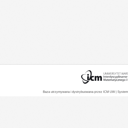
Baza utrzymywana i dystrybuowana przez
ICM UW
| System