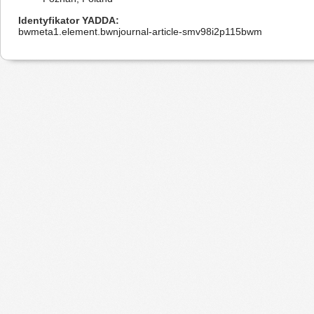
Identyfikator YADDA
bwmeta1.element.bwnjournal-article-smv98i2p115bwm