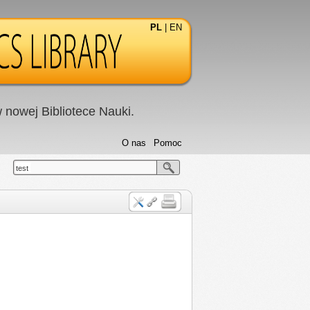
PL
|
EN
nowej Bibliotece Nauki.
O nas
Pomoc
test