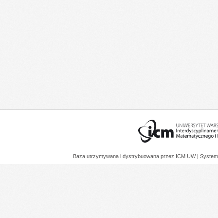
Baza utrzymywana i dystrybuowana przez
ICM UW
| System