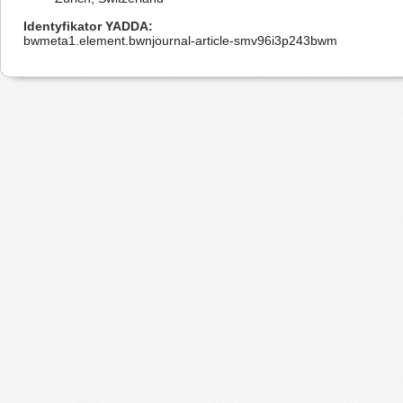
Identyfikator YADDA
bwmeta1.element.bwnjournal-article-smv96i3p243bwm