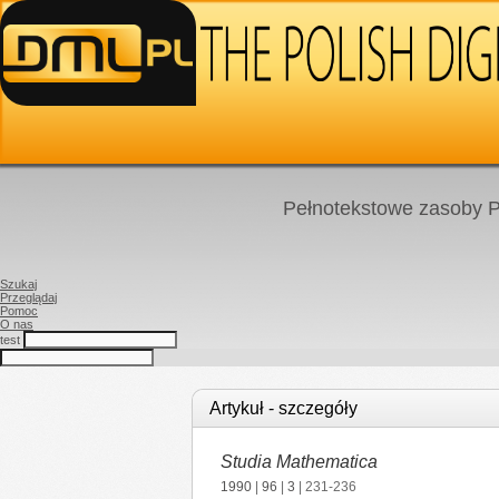
Pełnotekstowe zasoby P
Szukaj
Przeglądaj
Pomoc
O nas
test
Artykuł - szczegóły
Studia Mathematica
1990
|
96
|
3
| 231-236